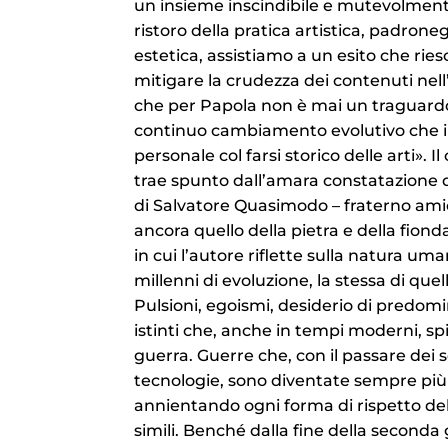
un insieme inscindibile e mutevolment
ristoro della pratica artistica, padron
estetica, assistiamo a un esito che rie
mitigare la crudezza dei contenuti nell’
che per Papola non è mai un traguardo
continuo cambiamento evolutivo che in
personale col farsi storico delle arti». 
trae spunto dall’amara constatazione de
di Salvatore Quasimodo – fraterno amico
ancora quello della pietra e della fio
in cui l’autore riflette sulla natura u
millenni di evoluzione, la stessa di que
Pulsioni, egoismi, desiderio di predomi
istinti che, anche in tempi moderni, sp
guerra. Guerre che, con il passare dei sec
tecnologie, sono diventate sempre più 
annientando ogni forma di rispetto del
simili. Benché dalla fine della second