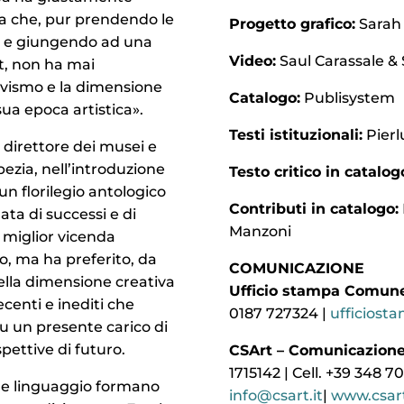
ta che, pur prendendo le
Progetto grafico:
Sarah
e e giungendo ad una
Video:
Saul Carassale & 
t, non ha mai
 civismo e la dimensione
Catalogo:
Publisystem
ua epoca artistica».
Testi istituzionali:
Pierl
, direttore dei musei e
pezia, nell’introduzione
Testo critico in catalog
n florilegio antologico
Contributi in catalogo:
lata di successi e di
Manzoni
 miglior vicenda
no, ma ha preferito, da
COMUNICAZIONE
lla dimensione creativa
Ufficio stampa Comune
ecenti e inediti che
0187 727324 |
ufficiost
su un presente carico di
spettive di futuro.
CSArt – Comunicazione 
1715142 | Cell. +39 348 7
 e linguaggio formano
info@csart.it
|
www.csart