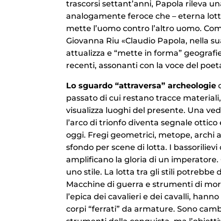
trascorsi settant’anni, Papola rileva u
analogamente feroce che – eterna lotta
mette l’uomo contro l’altro uomo. Co
Giovanna Riu «Claudio Papola, nella su
attualizza e “mette in forma” geografie
recenti, assonanti con la voce del poet
Lo sguardo “attraversa” archeologie
d
passato di cui restano tracce materiali
visualizza luoghi del presente. Una ved
l’arco di trionfo diventa segnale ottico
oggi. Fregi geometrici, metope, archi 
sfondo per scene di lotta. I bassorilievi
amplificano la gloria di un imperatore
uno stile. La lotta tra gli stili potrebbe 
Macchine di guerra e strumenti di mor
l’epica dei cavalieri e dei cavalli, hanno 
corpi “ferrati” da armature. Sono cambi