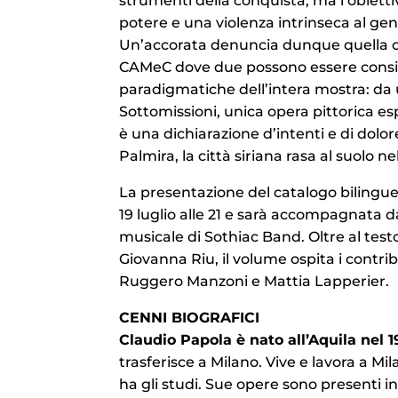
strumenti della conquista, ma l’obietti
potere e una violenza intrinseca al g
Un’accorata denuncia dunque quella che
CAMeC dove due possono essere consi
paradigmatiche dell’intera mostra: da
Sottomissioni, unica opera pittorica esp
è una dichiarazione d’intenti e di dolore;
Palmira, la città siriana rasa al suolo ne
La presentazione del catalogo bilingue
19 luglio alle 21 e sarà accompagnata
musicale di Sothiac Band. Oltre al testo
Giovanna Riu, il volume ospita i contribu
Ruggero Manzoni e Mattia Lapperier.
CENNI BIOGRAFICI
Claudio Papola è nato all’Aquila nel 1
trasferisce a Milano. Vive e lavora a Mi
ha gli studi. Sue opere sono presenti i