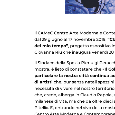
Il CAMeC Centro Arte Moderna e Con
dal 29 giugno al 17 novembre 2019,
“Cl
del mio tempo”
, progetto espositivo i
Giovanna Riu che inaugura venerdì 28 
Il Sindaco della Spezia Pierluigi Perac
mostra, è lieto di constatare che «
Il Go
particolare la nostra città continua a
di artisti
che, pur senza natali spezzini 
necessità di vivere nel nostro territori
che, credo, alberga in Claudio Papola, 
milanese di vita, ma che da oltre dieci a
Pitelli». E, entrando nel vivo della mo
Centro Arte Moderna e Contemporane