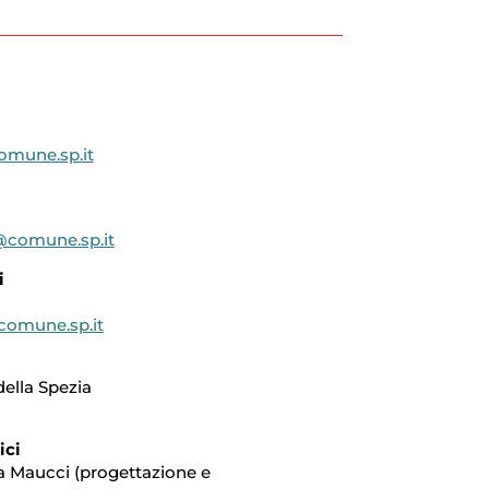
omune.sp.it
i@comune.sp.it
i
comune.sp.it
della Spezia
ici
na Maucci (progettazione e