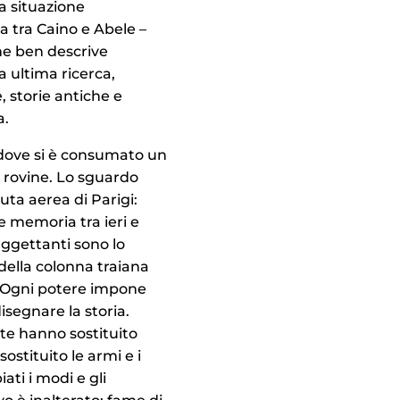
na situazione
 tra Caino e Abele –
me ben descrive
a ultima ricerca,
, storie antiche e
a.
ove si è consumato un
, rovine. Lo sguardo
uta aerea di Parigi:
 e memoria tra ieri e
aggettanti sono lo
 della colonna traiana
. Ogni potere impone
disegnare la storia.
te hanno sostituito
sostituito le armi e i
ati i modi e gli