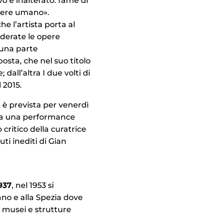
vo è inalterato: fame di
enere umano».
 l’artista porta al
derate le opere
 una parte
osta, che nel suo titolo
 dall’altra I due volti di
l 2015.
 è prevista per venerdì
 da una performance
 critico della curatrice
ti inediti di Gian
937
, nel 1953 si
lano e alla Spezia dove
n musei e strutture