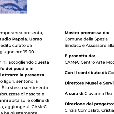
temporanea presenta,
Mostra promossa da:
audio Papola. Uomo
Comune della Spezia
nedito curato da
Sindaco e Assessore alla
giugno ore 19.00.
E prodotta da:
chini, accogliendo questa
CAMeC Centro Arte Mo
lfo dei poeti e in
Con il contributo di:
Coo
d attrarre la presenza
o liguri, sentono la
Direttore Musei e Serviz
o. È lo stesso sentimento
A cura di
:Giovanna Riu
abruzzese di nascita e
nni abita sulle colline di
Direzione del progetto:
stra, aggiunge «Il CAMeC
Cinzia Compalati, Crist
a ha giustamente